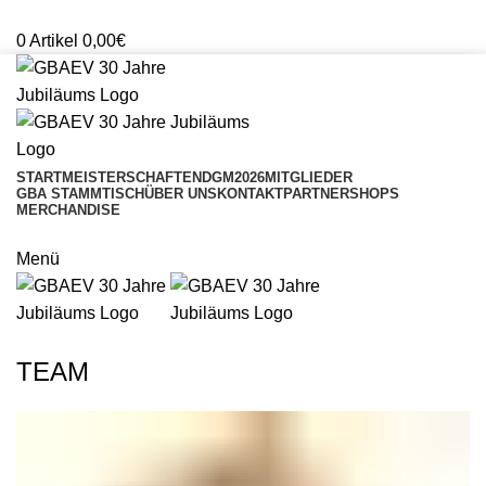
Mitglieder Login
0
Artikel
0,00
€
START
MEISTERSCHAFTEN
DGM2026
MITGLIEDER
GBA STAMMTISCH
ÜBER UNS
KONTAKT
PARTNERSHOPS
MERCHANDISE
ONLINESHOP
Menü
SHOP
TEAM