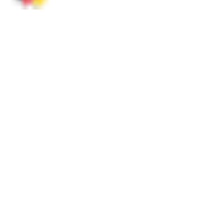
Social Media
Meisterschaften
Übersicht
DGM 2026
Termine 2026
Ergebnisse 2026
Ergebnisse 2025
Ergebnisse 2024
Regelwerk