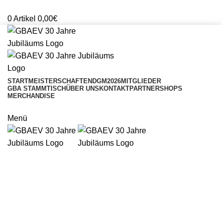
Mitglieder Login
0
Artikel
0,00
€
START
MEISTERSCHAFTEN
DGM2026
MITGLIEDER
GBA STAMMTISCH
ÜBER UNS
KONTAKT
PARTNERSHOPS
MERCHANDISE
ONLINESHOP
Menü
SHOP
Wie funktioniert es?
Um Juror in der GBA zu werden muss jeder Interessent eine