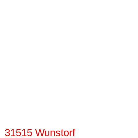
von der GBA-organisierten Jurorenschulungen besuchen. Die
Schulung besteht aus zwei Teilen – einem eLearning Teil und
einer Präsenzschulung.
Die Präsenzschulung kann nur besucht werden, wenn der
eLearning-Teil erfolgreich abgeschlossen wurde.
Präsenzschulungen für 2026
Samstag, 31.10.
Präsenzschulung
31515 Wunstorf