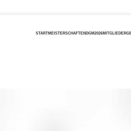
START
MEISTERSCHAFTEN
DGM2026
MITGLIEDER
G
ONLINESHOP
SHOP