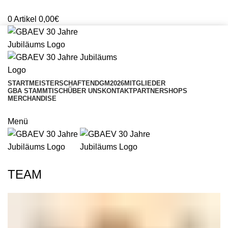
Mitglieder Login
0
Artikel
0,00
€
START
MEISTERSCHAFTEN
DGM2026
MITGLIEDER
GBA STAMMTISCH
ÜBER UNS
KONTAKT
PARTNERSHOPS
MERCHANDISE
ONLINESHOP
Menü
SHOP
TEAM