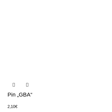
Pin „GBA“
2,10
€