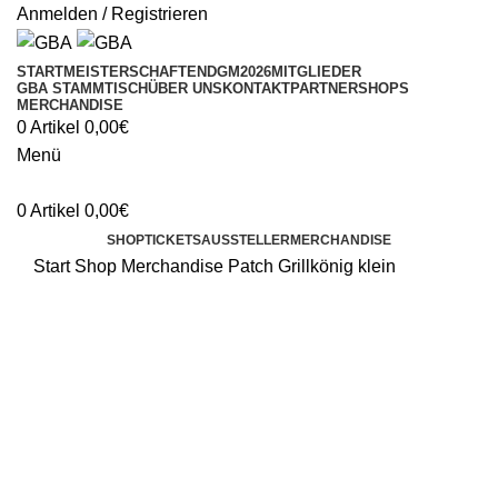
Anmelden / Registrieren
START
MEISTERSCHAFTEN
DGM2026
MITGLIEDER
GBA STAMMTISCH
ÜBER UNS
KONTAKT
PARTNERSHOPS
MERCHANDISE
0
Artikel
0,00
€
Menü
0
Artikel
0,00
€
SHOP
TICKETS
AUSSTELLER
MERCHANDISE
Start
Shop
Merchandise
Patch Grillkönig klein