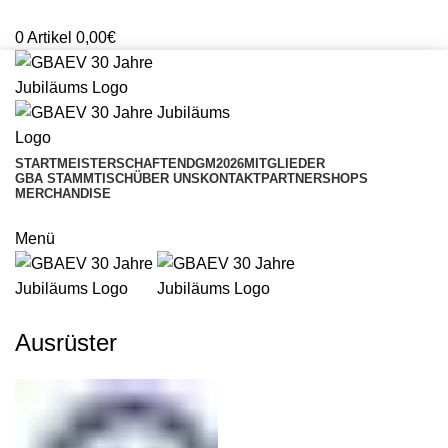
Mitglieder Login
0
Artikel
0,00
€
START
MEISTERSCHAFTEN
DGM2026
MITGLIEDER
GBA STAMMTISCH
ÜBER UNS
KONTAKT
PARTNERSHOPS
MERCHANDISE
ONLINESHOP
Menü
SHOP
Ausrüster